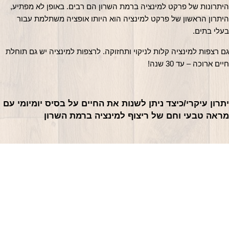
היתרונות של פרקט למינציה ברמת השרון הם רבים. באופן לא מפתיע, 
היתרון הראשון של פרקט למינציה הוא היותו אופציה משתלמת עבור 
בעלי בתים.
גם רצפות למינציה קלות לניקוי ותחזוקה. לרצפות למינציה יש גם תוחלת 
חיים ארוכה – עד 30 שנה!
יתרון עיקרי/כיצד ניתן לשנות את החיים על בסיס יומיומי עם 
מראה טבעי וחם של ריצוף למינציה ברמת השרון
מראה טבעי וחם אינו היתרון היחיד של פרקט למינציה. הוא גם עמיד, קל
לתחזוקה ובמחיר סביר מאוד. פרקט למינציה הוא הבחירה הטבעית
לשימוש במשרדים רבים ברמת השרון.
רצפות למינציה מושלמות עבורכם אם אתם רוצים מראה טבעי וחם,
עמידות ותחזוקה קלה מבלי לשבור את הכיס.