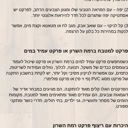
2) יפה – עם המראה הטבעי שלו ומגוון הצבעים הרחב, לפרקט יש 
אסתטיקה יפה שתגרום לכל חדר להיראות אלגנטי יותר.
3) קל לניקוי – עם שואב אבק, מגב לח או מטאטא וקצת מים, אפשר 
לנקות במהירות כל בלגן על הרצפה.
פרקט למטבח ברמת השרון או פרקט עמיד במים
כשמחפשים פרקט עמיד למים ברמת השרון או פרקט שיכול לעמוד 
בעומסים כבדים של משקל, תנועה, לכלוך, נוזלים ועמידות לשריטות, 
כתמים, עם אפשרות לניקיון מסיבי וקל יותר, יש לקחת בחשבון התקנה 
של פרקט מסוג PVC (פי וי סי) או פרקט פולימרי. 
הפרקטים האלו קלים מאוד להתקנה, הם מגיעים במבחר אדיר של 
דוגמאות וצבעים, הם עמידים מאוד ומתאימים מאוד למטבח, מקומות 
הומים של מסחר ותעשייה, גני ילדים, בתי חולים, חדרי כושר ומתקני 
ספורט.
היכרות עם ריצוף פרקט רמת השרון