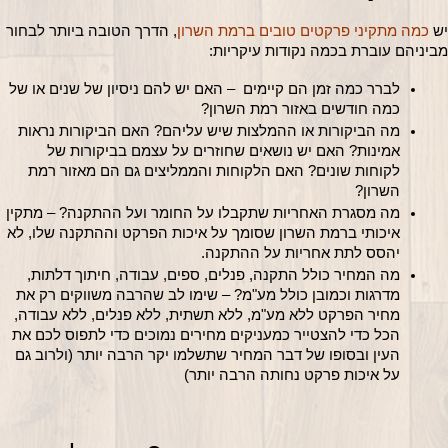
יש 
כמה מתקיני פרקטים טובים ברמת השרון
, הדרך הטובה ביותר לבחור 
מביניהם עוברת בכמה נקודות עיקריות:
לברר כמה זמן הם קיימים  – האם יש להם ניסיון של שנים או של 
כמה חודשים באזור רמת השרון?
מה הביקורות או ההמלצות שיש עליהם? האם הביקורות נראות 
אמינות? האם יש נושאים שחוזרים על עצמם בביקורות של 
לקוחות שונים? האם הלקוחות והממליצים גם הם מאזור רמת 
השרון?
מה מסגרת האחריות שתקבלו על החומר ועל ההתקנה? – מתקין 
איכותי ברמת השרון שסומך על איכות הפרקט וההתקנה שלו, לא 
יהסס לתת אחריות על ההתקנה.
מה המחיר כולל התקנה, פנלים, ספים, עבודה, חיתוך דלתות, 
מדרגות וכמובן כולל מע"מ? – שימו לב שהרבה משווקים רק את 
מחיר הפרקט ללא מע"מ, ללא תשתית, ללא פנלים, ללא עבודה, 
הכל כדי להצטייר כמעניקים מחירים נמוכים כדי לתפוס לכם את 
העין ובסופו של דבר המחיר שתשלמו יקר הרבה יותר (ולרוב גם 
על איכות פרקט נחותה הרבה יותר)