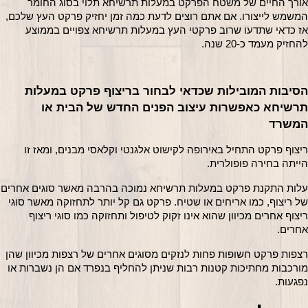
אורך החיים של משטח הפרקט במעלות תרשיחא תלוי בסוג החומר 
המשמש לייצורו. אם אתם רוצים לדעת כמה זמן יחזיק פרקט העץ שלכם, 
אז כדאי שתדעו שרוב פרקטי העץ במעלות תרשיחא צפויים בממוצע 
החזיק מעמד כ-20 שנה.
הסיבות המובילות שכדאי לבחור בריצוף פרקט במעלות 
תרשיחא כאפשרות עיצוב הפנים החדש של הבית או 
משרד
ריצוף פרקט התחיל באירופה לקישוט אלגנטי וקלאסי מבנים, ומאז זו 
ייתה בחירה פופולרית.
עלות התקנת פרקט במעלות תרשיחא נמוכה בהרבה מאשר סוגים אחרים 
של ריצוף, כמו אריחים או שטיח. פרקט גם קל יותר לתחזוקה מאשר סוגי 
ריצוף אחרים מכיוון שהוא אינו זקוק לטיפול ותחזוקה כמו סוגי ריצוף 
חרים.
רצפות פרקט חשופות פחות לנזקים מסוגים אחרים של רצפות מכיוון שהן 
מורכבות מחתיכות קטנות רבות שניתן להחליף בנפרד אם הן נשברות או 
פגעות.