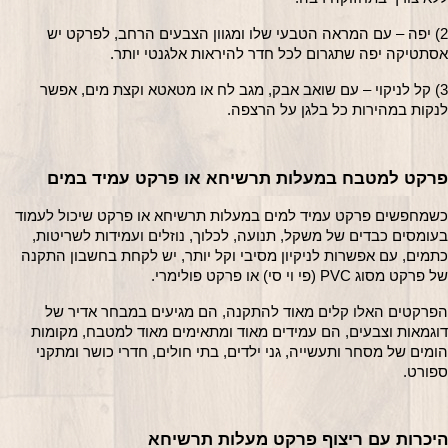
2) יפה – עם המראה הטבעי שלו ומגוון הצבעים הרחב, לפרקט יש 
סתטיקה יפה שתגרום לכל חדר להיראות אלגנטי יותר.
3) קל לניקוי – עם שואב אבק, מגב לח או מטאטא וקצת מים, אפשר 
נקות במהירות כל בלגן על הרצפה.
רקט למטבח במעלות תרשיחא או פרקט עמיד במים
כשמחפשים פרקט עמיד למים במעלות תרשיחא או פרקט שיכול לעמוד 
בעומסים כבדים של משקל, תנועה, לכלוך, נוזלים ועמידות לשריטות, 
כתמים, עם אפשרות לניקיון מסיבי וקל יותר, יש לקחת בחשבון התקנה 
 פרקט מסוג PVC (פי וי סי) או פרקט פולימרי. 
הפרקטים האלו קלים מאוד להתקנה, הם מגיעים במבחר אדיר של 
דוגמאות וצבעים, הם עמידים מאוד ומתאימים מאוד למטבח, מקומות 
הומים של מסחר ותעשייה, גני ילדים, בתי חולים, חדרי כושר ומתקני 
פורט.
יכרות עם ריצוף פרקט מעלות תרשיחא