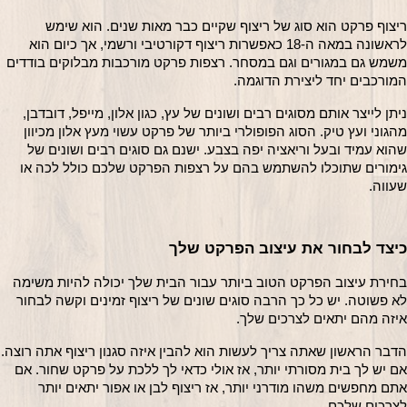
ריצוף פרקט הוא סוג של ריצוף שקיים כבר מאות שנים. הוא שימש 
לראשונה במאה ה-18 כאפשרות ריצוף דקורטיבי ורשמי, אך כיום הוא 
משמש גם במגורים וגם במסחר. רצפות פרקט מורכבות מבלוקים בודדים 
מורכבים יחד ליצירת הדוגמה.
ניתן לייצר אותם מסוגים רבים ושונים של עץ, כגון אלון, מייפל, דובדבן, 
מהגוני ועץ טיק. הסוג הפופולרי ביותר של פרקט עשוי מעץ אלון מכיוון 
שהוא עמיד ובעל וריאציה יפה בצבע. ישנם גם סוגים רבים ושונים של 
גימורים שתוכלו להשתמש בהם על רצפות הפרקט שלכם כולל לכה או 
עווה.
יצד לבחור את עיצוב הפרקט שלך
בחירת עיצוב הפרקט הטוב ביותר עבור הבית שלך יכולה להיות משימה 
לא פשוטה. יש כל כך הרבה סוגים שונים של ריצוף זמינים וקשה לבחור 
יזה מהם יתאים לצרכים שלך.
הדבר הראשון שאתה צריך לעשות הוא להבין איזה סגנון ריצוף אתה רוצה. 
אם יש לך בית מסורתי יותר, אז אולי כדאי לך ללכת על פרקט שחור. אם 
אתם מחפשים משהו מודרני יותר, אז ריצוף לבן או אפור יתאים יותר 
צרכים שלכם.