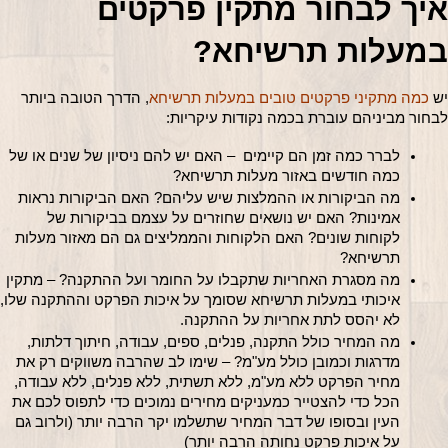
איך לבחור מתקין פרקטים 
מעלות תרשיחא?
ש
כמה מתקיני פרקטים טובים במעלות תרשיחא
, הדרך הטובה ביותר 
בחור מביניהם עוברת בכמה נקודות עיקריות:
לברר כמה זמן הם קיימים  – האם יש להם ניסיון של שנים או של 
כמה חודשים באזור מעלות תרשיחא?
מה הביקורות או ההמלצות שיש עליהם? האם הביקורות נראות 
אמינות? האם יש נושאים שחוזרים על עצמם בביקורות של 
לקוחות שונים? האם הלקוחות והממליצים גם הם מאזור מעלות 
תרשיחא?
מה מסגרת האחריות שתקבלו על החומר ועל ההתקנה? – מתקין 
איכותי במעלות תרשיחא שסומך על איכות הפרקט וההתקנה שלו, 
לא יהסס לתת אחריות על ההתקנה.
מה המחיר כולל התקנה, פנלים, ספים, עבודה, חיתוך דלתות, 
מדרגות וכמובן כולל מע"מ? – שימו לב שהרבה משווקים רק את 
מחיר הפרקט ללא מע"מ, ללא תשתית, ללא פנלים, ללא עבודה, 
הכל כדי להצטייר כמעניקים מחירים נמוכים כדי לתפוס לכם את 
העין ובסופו של דבר המחיר שתשלמו יקר הרבה יותר (ולרוב גם 
על איכות פרקט נחותה הרבה יותר)