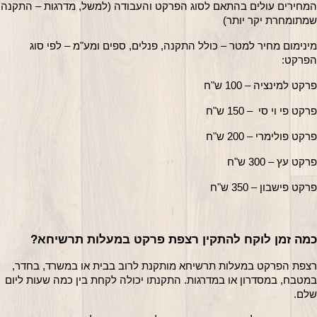
המחירים עולים בהתאם לסוג הפרקט והעבודה (למשל, מדרגות – התקנה 
מתומחרת יקר יותר)
מינימום מחיר למטר – כולל התקנה, פנלים, ספים ומע"מ – לפי סוג 
פרקט:
רקט למינציה – 100 ש"ח
רקט פי וי סי  – 150 ש"ח
רקט פולימרי – 200 ש"ח
רקט עץ – 300 ש"ח
רקט פישבון – 350 ש"ח
מה זמן לוקח להתקין רצפת פרקט במעלות תרשיחא?
רצפת הפרקט במעלות תרשיחא מותקנת לרוב בבית או במשרד, בחדר, 
במטבח, במסדרון או במדרגות. התקנתו יכולה לקחת בין כמה שעות ליום 
לם.