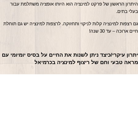
היתרון הראשון של פרקט למינציה הוא היותו אופציה משתלמת עבור 
בעלי בתים.
גם רצפות למינציה קלות לניקוי ותחזוקה. לרצפות למינציה יש גם תוחלת 
חיים ארוכה – עד 30 שנה!
יתרון עיקרי/כיצד ניתן לשנות את החיים על בסיס יומיומי עם 
מראה טבעי וחם של ריצוף למינציה בכרמיאל
מראה טבעי וחם אינו היתרון היחיד של פרקט למינציה. הוא גם עמיד, קל
לתחזוקה ובמחיר סביר מאוד. פרקט למינציה הוא הבחירה הטבעית
לשימוש במשרדים רבים בכרמיאל.
רצפות למינציה מושלמות עבורכם אם אתם רוצים מראה טבעי וחם,
עמידות ותחזוקה קלה מבלי לשבור את הכיס.