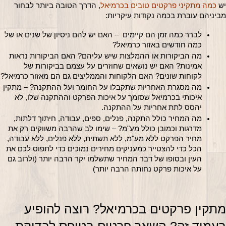
יש 
כמה מתקיני פרקטים טובים בכרמיאל
, הדרך הטובה ביותר לבחור 
מביניהם עוברת בכמה נקודות עיקריות:
לברר כמה זמן הם קיימים  – האם יש להם ניסיון של שנים או של 
כמה חודשים באזור כרמיאל?
מה הביקורות או ההמלצות שיש עליהם? האם הביקורות נראות 
אמינות? האם יש נושאים שחוזרים על עצמם בביקורות של 
לקוחות שונים? האם הלקוחות והממליצים גם הם מאזור כרמיאל?
מה מסגרת האחריות שתקבלו על החומר ועל ההתקנה? – מתקין 
איכותי בכרמיאל שסומך על איכות הפרקט וההתקנה שלו, לא 
יהסס לתת אחריות על ההתקנה.
מה המחיר כולל התקנה, פנלים, ספים, עבודה, חיתוך דלתות, 
מדרגות וכמובן כולל מע"מ? – שימו לב שהרבה משווקים רק את 
מחיר הפרקט ללא מע"מ, ללא תשתית, ללא פנלים, ללא עבודה, 
הכל כדי להצטייר כמעניקים מחירים נמוכים כדי לתפוס לכם את 
העין ובסופו של דבר המחיר שתשלמו יקר הרבה יותר (ולרוב גם 
על איכות פרקט נחותה הרבה יותר)
מתקין פרקטים בכרמיאל? רוצה להופיע 
בעמוד זה? השאר פרטים בטופס לבדיקת 