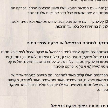
2) יפה – עם המראה הטבעי שלו ומגוון הצבעים הרחב, לפרקט יש 
אסתטיקה יפה שתגרום לכל חדר להיראות אלגנטי יותר.
3) קל לניקוי – עם שואב אבק, מגב לח או מטאטא וקצת מים, אפשר 
לנקות במהירות כל בלגן על הרצפה.
פרקט למטבח בכרמיאל או פרקט עמיד במים
כשמחפשים פרקט עמיד למים בכרמיאל או פרקט שיכול לעמוד בעומסים 
כבדים של משקל, תנועה, לכלוך, נוזלים ועמידות לשריטות, כתמים, עם 
אפשרות לניקיון מסיבי וקל יותר, יש לקחת בחשבון התקנה של פרקט 
מסוג PVC (פי וי סי) או פרקט פולימרי. 
הפרקטים האלו קלים מאוד להתקנה, הם מגיעים במבחר אדיר של 
דוגמאות וצבעים, הם עמידים מאוד ומתאימים מאוד למטבח, מקומות 
הומים של מסחר ותעשייה, גני ילדים, בתי חולים, חדרי כושר ומתקני 
ספורט.
היכרות עם ריצוף פרקט כרמיאל