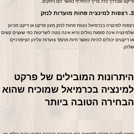
ודיקט שבדרך כלל צריך להחליף כאשר הם ניזוקים.
3. רצפות למינציה פחות מועדות לנזק
רצפות למינציה בכרמיאל נוטות פחות לנזק מעץ פרקט או דיקט מכיוון 
שלמינציה אינה סופגת נוזלים והיא אינה נוטה לשריטות כפי שעצים קשים 
או דיקטים יכולים להיות כאשר חיות מחמד צועדות עליהן הציפורניים 
שלהן.
היתרונות המובילים של פרקט 
למינציה בכרמיאל שמוכיח
הבחירה הטובה ביותר
חשוב לציין כי פרקט למינציה הוא הבחירה הנכונה כמעט עבור כולם. יש 