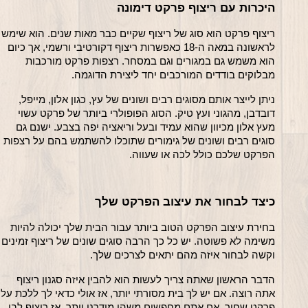
היכרות עם ריצוף פרקט דימונה
ריצוף פרקט הוא סוג של ריצוף ש
לראשונה במאה ה-18 כאפשרות ריצוף דקורטיבי ורשמי, אך כיום 
הוא משמש גם במגורים וגם במסחר. רצפות פרקט מורכבות 
מבלוקים בודדים המורכבים יחד ליצירת הדוגמה.
ניתן לייצר אותם מסוגים רבים ושונים של עץ, כגון אלון, מייפל, 
דובדבן, מהגוני ועץ טיק. הסוג הפופולרי ביותר של פרקט עשוי 
מעץ אלון מכיוון שהוא עמיד ובעל וריאציה יפה בצבע. ישנם גם 
סוגים רבים ושונים של גימורים שתוכלו להשתמש בהם על רצפות 
הפרקט שלכם כולל לכה או שעווה.
כיצד לבחור את עיצוב הפרקט שלך
בחירת עיצוב הפרקט הטוב ביותר עבור הבית שלך יכולה להיות 
משימה לא פשוטה. יש כל כך הרבה
וקשה לבחור איזה מהם יתאים לצרכים שלך.
הדבר הראשון שאתה צריך לעשות הוא להבין איזה סגנון ריצוף 
אתה רוצה. אם יש
פרקט שחור. אם אתם מחפשים משהו מודרני יותר, אז ריצוף לבן 