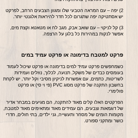
2) יפה – עם המראה הטבעי שלו ומגוון הצבעים הרחב, לפרקט 
יש אסתטיקה יפה שתגרום לכל חדר להיראות אלגנטי יותר.
3) קל לניקוי – עם שואב אבק, מגב לח או מטאטא וקצת מים, 
אפשר לנקות במהירות כל בלגן על הרצפה.
פרקט למטבח בדימונה או פרקט עמיד במים
כשמחפשים פרקט עמיד למים בדימונה או פרקט שיכול לעמוד 
בעומסים כבדים של משקל, תנועה, לכלוך, נוזלים ועמידות 
לשריטות, כתמים, עם אפשרות לניקיון מסיבי וקל יותר, יש לקחת 
בחשבון התקנה של פרקט מסוג PVC (פי וי סי) או פרקט 
פולימרי. 
הפרקטים האלו קלים מאוד להתקנה, הם מגיעים במבחר אדיר 
של דוגמאות וצבעים, הם עמידים מאוד ומתאימים מאוד למטבח, 
מקומות הומים של מסחר ותעשייה, גני ילדים, בתי חולים, חדרי 
כושר ומתקני ספורט.